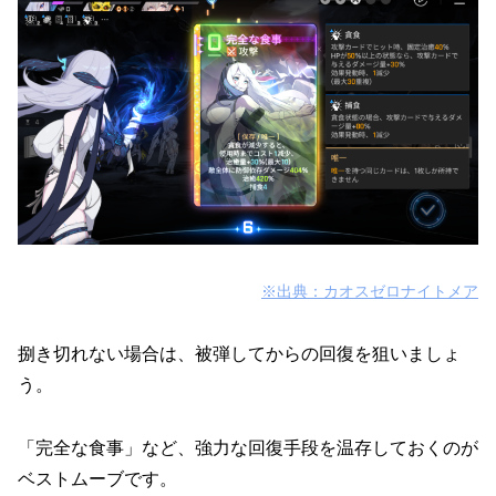
※出典：カオスゼロナイトメア
捌き切れない場合は、被弾してからの回復を狙いましょ
う。
「完全な食事」など、強力な回復手段を温存しておくのが
ベストムーブです。