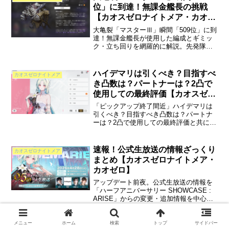
位」に到達！無課金艦長の挑戦
【カオスゼロナイトメア・カオゼ
ロ】
大亀裂「マスターⅢ」瞬間「509位」に到
達！無課金艦長が使用した編成とギミッ
ク・立ち回りを網羅的に解説。先発隊／
後発隊に対応しています。【カオスゼロ
ナイトメア・カオゼロ】
ハイデマリは引くべき？目指すべ
カオスゼロナイトメア
き凸数は？パートナーは？2凸で
使用しての最終評価【カオスゼロ
ナイトメア・カオゼロ】
「ピックアップ終了間近」ハイデマリは
引くべき？目指すべき凸数は？パートナ
ーは？2凸で使用しての最終評価と共にお
届けします。最終判断は公式生放送を待
とう！【カオスゼロナイトメア・カオゼ
ロ】
速報！公式生放送の情報ざっくり
カオスゼロナイトメア
まとめ【カオスゼロナイトメア・
カオゼロ】
アップデート前夜。公式生放送の情報を
「ハーフアニバーサリー SHOWCASE :
ARISE」からの変更・追加情報を中心に
お届けします。
メニュー
ホーム
検索
トップ
サイドバー