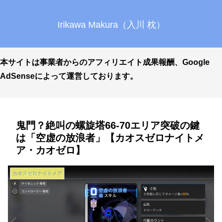
Irikawa Makura（入川 枕）
本サイトは事業者からのアフィリエイト成果報酬、Google
AdSenseによって運営しております。
鬼門？絶叫の螺旋塔66-70エリア突破の鍵
は「空虚の放浪者」【カオスゼロナイトメ
ア・カオゼロ】
カオスゼロナイトメア