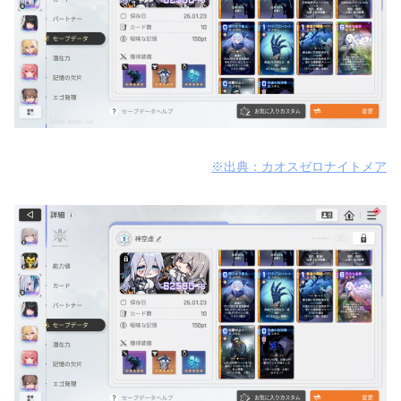
※出典：カオスゼロナイトメア