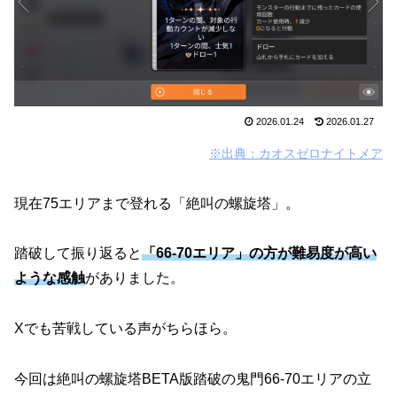
2026.01.24
2026.01.27
※出典：カオスゼロナイトメア
現在75エリアまで登れる「絶叫の螺旋塔」。
踏破して振り返ると
「66-70エリア」の方が難易度が高い
ような感触
がありました。
Xでも苦戦している声がちらほら。
今回は絶叫の螺旋塔BETA版踏破の鬼門66-70エリアの立