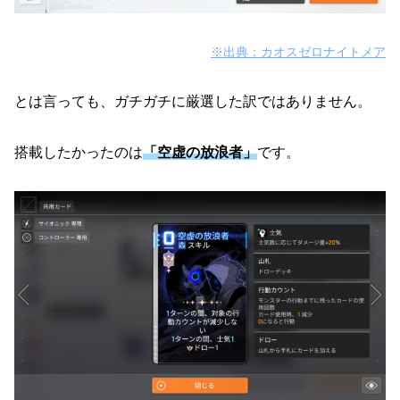
※出典：カオスゼロナイトメア
とは言っても、ガチガチに厳選した訳ではありません。
搭載したかったのは
「空虚の放浪者」
です。