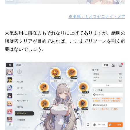
※出典：カオスゼロナイトメア
大亀裂用に潜在力もそれなりに上げてありますが、絶叫の
螺旋塔クリアが目的であれば、ここまでリソースを割く必
要はないでしょう。