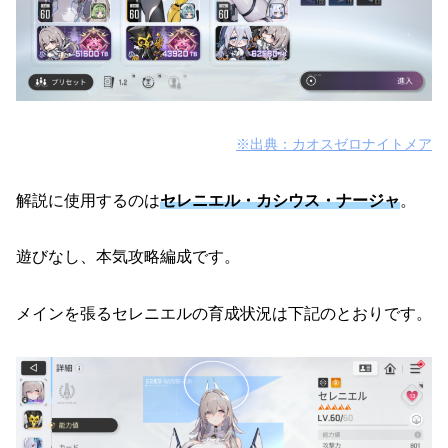
※出典：カオスゼロナイトメア
解説に使用するのは
セレニエル・カシウス・ナージャ
。
遊びなし、本気攻略編成です。
メインを張るセレニエルの育成状況は下記のとおりです。