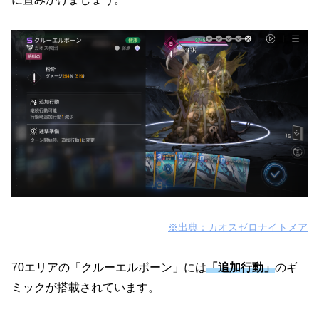
※出典：カオスゼロナイトメア
70エリアの「クルーエルボーン」には
「追加行動」
のギ
ミックが搭載されています。