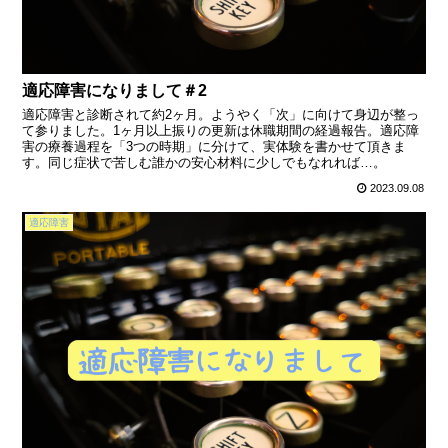
適応障害になりまして＃2
適応障害と診断されて約2ヶ月。ようやく「次」に向けて身辺が整っ
て参りました。1ヶ月以上振りの更新は休職期間の経過報告。適応障
害の療養過程を「3つの時期」に分けて、実体験を書かせて頂きま
す。同じ症状で苦しむ誰かの安心材料に少しでもなれれば…。
2023.09.08
適応障害