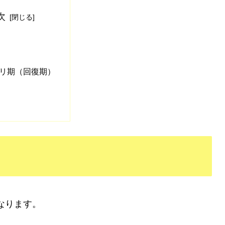
次
リ期（回復期）
なります。