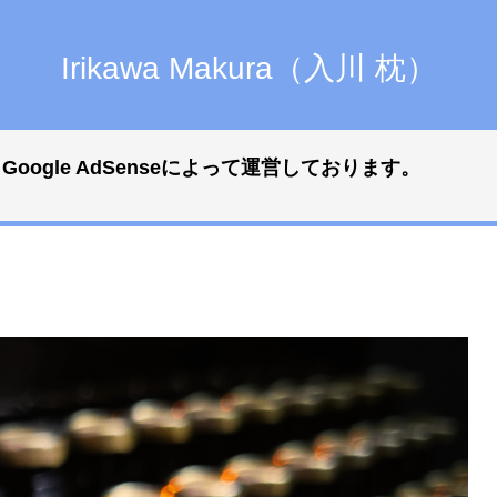
Irikawa Makura（入川 枕）
gle AdSenseによって運営しております。