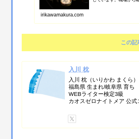
生活もダメなりに良質
irikawamakura.com
この記
入川 枕
入川 枕（いりかわ まくら）
福島県 生まれ/岐阜県 育ち
WEBライター検定3級
カオスゼロナイトメア 公式