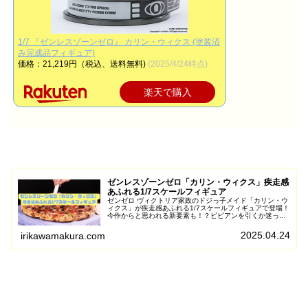
1/7 『ゼンレスゾーンゼロ』 カリン・ウィクス (塗装済
み完成品フィギュア)
価格：21,219円（税込、送料無料)
(2025/4/24時点)
楽天で購入
ゼンレスゾーンゼロ「カリン・ウィクス」疾走感
あふれる1/7スケールフィギュア
ゼンゼロ ヴィクトリア家政のドジっ子メイド「カリン・ウ
ィクス」が疾走感あふれる1/7スケールフィギュアで登場！
今作からと思われる新要素も！？ビビアンを引くか迷って
いる伝説プロキシがゲームと比較しながら情報をお届けし
ます。
2025.04.24
irikawamakura.com