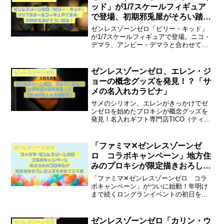
ッド」が1/7スケールフィギュア
で登場、初期邪兎屋がそろい踏
み！
ゼンレスゾーンゼロ「ビリー・キッド」
が1/7スケールフィギュアで登場。ニコ・
デマラ、アンビー・デマラと合わせて、
初期邪兎屋がついにそろいました！今回
も商品写真たっぷり、プレイヤー目線で
ご紹介します。次は白祇重工か、ヴィク
ゼンレスゾーンゼロ、エレン・ジ
ゼンレスゾーンゼロ
トリア家政か。
ョーの概念グッズを発見！？「サ
メの名入れカラビナ」
サメのシリオン、エレンがきっかけでゼ
ンゼロを始めたプロキシが概念グッズを
発見！名入れギフト専門店TICO（ティ
コ）の「サメの名入れカラビナ」をご紹
介。名入れのサンプル画像にはあのキャ
ラクターの名前も！？販売元にプロキシ
「ファミマ✕ゼンレスゾーンゼ
ゼンレスゾーンゼロ
がいらっしゃる…かも？
ロ コラボキャンペーン」地方住
みのプロキシが限定描きおろしグ
ッズを求めて三千里
「ファミマ✕ゼンレスゾーンゼロ コラ
ボキャンペーン」がついに始動！年明け
まで続くロングランイベントの初日を地
方住みのプロキシが満喫する様子をお届
け。対象商品の一覧や取扱店舗を見つけ
出すコツ（情報と実体験に基づく推測）
ゼンレスゾーンゼロ「カリン・ウ
ゼンレスゾーンゼロ