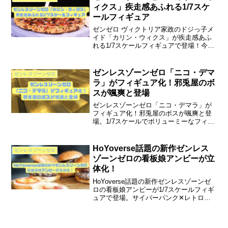
も掲載。
ィクス」疾走感あふれる1/7スケ
ールフィギュア
ゼンゼロ ヴィクトリア家政のドジっ子メ
イド「カリン・ウィクス」が疾走感あふ
れる1/7スケールフィギュアで登場！今作
からと思われる新要素も！？ビビアンを
引くか迷っている伝説プロキシがゲーム
と比較しながら情報をお届けします。
ゼンレスゾーンゼロ「ニコ・デマ
ゼンレスゾーンゼロ
ラ」がフィギュア化！邪兎屋のボ
スが颯爽と登場
ゼンレスゾーンゼロ「ニコ・デマラ」が
フィギュア化！邪兎屋のボスが颯爽と登
場。1/7スケールでボリューミーなフィギ
ュアを写真盛りだくさんでご紹介。猫又
とビリーもフィギュア原型は発表済みの
ため、邪兎屋の面々が全員揃う日もそう
HoYoverse話題の新作ゼンレス
ゼンレスゾーンゼロ
遠くありません。
ゾーンゼロの看板娘アンビーが立
体化！
HoYoverse話題の新作ゼンレスゾーンゼ
ロの看板娘アンビーが1/7スケールフィギ
ュアで登場。サイバーパンク✕レトロの
世界観とエレンのキャラデザに惹かれ
て、早くもHoYoverse沼へ…。手遅れの
新米プロキシがプレミアフィギュアをレ