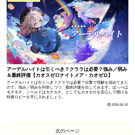
アーデルハイトは引くべき？クララは必要？強み／弱み
＆最終評価【カオスゼロナイトメア・カオゼロ】
アーデルハイトは引くべき？クララは必要？出撃で理解を深めてきた
ので、強み／弱みを列挙しつつ、最終評価を出してみます。ほっぺは
モチモチ、シールドはカチカチ。どこでもカオゼロを安心して開ける
特典ロビーを手に入れましょう。
2026.06.10
次のページ