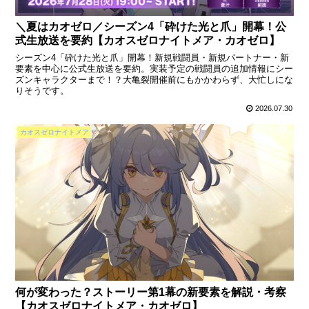
＼夏はカオゼロ／シーズン4「砕けた光と爪」開幕！公
式生放送を要約【カオスゼロナイトメア・カオゼロ】
シーズン4「砕けた光と爪」開幕！新規戦闘員・新規パートナー・新
要素を中心に公式生放送を要約。実装予定の戦闘員の追加情報にシー
ズンキャラクターまで！？大亀裂開催前にもかかわらず、大忙しにな
りそうです。
2026.07.30
カオスゼロナイトメア
何が変わった？ストーリー第1幕の新要素を解説・考察
【カオスゼロナイトメア・カオゼロ】