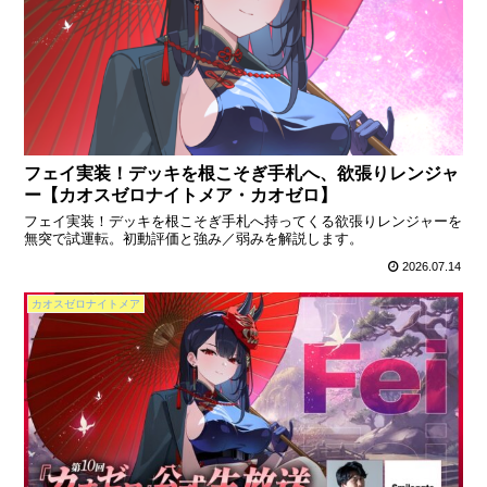
フェイ実装！デッキを根こそぎ手札へ、欲張りレンジャ
ー【カオスゼロナイトメア・カオゼロ】
フェイ実装！デッキを根こそぎ手札へ持ってくる欲張りレンジャーを
無突で試運転。初動評価と強み／弱みを解説します。
2026.07.14
カオスゼロナイトメア