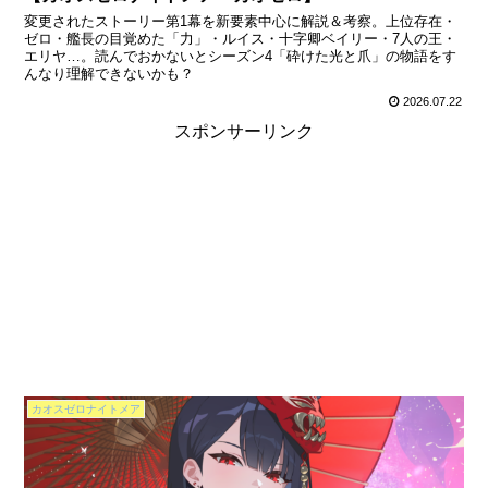
変更されたストーリー第1幕を新要素中心に解説＆考察。上位存在・
ゼロ・艦長の目覚めた「力」・ルイス・十字卿ベイリー・7人の王・
エリヤ…。読んでおかないとシーズン4「砕けた光と爪」の物語をす
んなり理解できないかも？
2026.07.22
スポンサーリンク
カオスゼロナイトメア